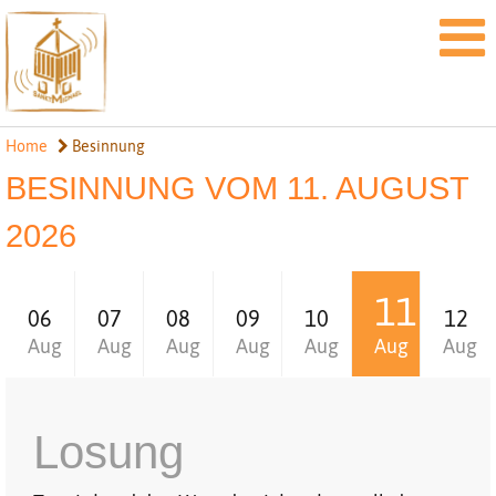
Home
Besinnung
BESINNUNG VOM 11. AUGUST
2026
11
06
07
08
09
10
12
Aug
Aug
Aug
Aug
Aug
Aug
Aug
Losung